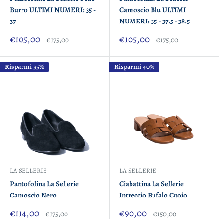
Burro ULTIMI NUMERI: 35 -
Camoscio Blu ULTIMI
37
NUMERI: 35 - 37.5 - 38.5
Prezzo
Prezzo
€105,00
€105,00
Prezzo
Prezzo
€175,00
€175,00
scontato
scontato
Risparmi 35%
Risparmi 40%
LA SELLERIE
LA SELLERIE
Pantofolina La Sellerie
Ciabattina La Sellerie
Camoscio Nero
Intreccio Bufalo Cuoio
Prezzo
Prezzo
€114,00
€90,00
Prezzo
Prezzo
€175,00
€150,00