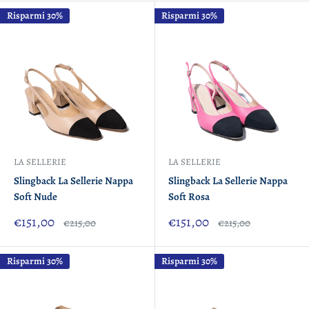
Risparmi 30%
Risparmi 30%
LA SELLERIE
LA SELLERIE
Slingback La Sellerie Nappa
Slingback La Sellerie Nappa
Soft Nude
Soft Rosa
Prezzo
Prezzo
€151,00
€151,00
Prezzo
Prezzo
€215,00
€215,00
scontato
scontato
Risparmi 30%
Risparmi 30%