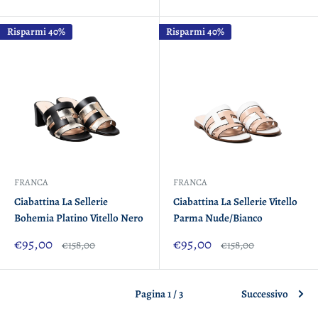
scontato
scontato
Risparmi 40%
Risparmi 40%
FRANCA
FRANCA
Ciabattina La Sellerie
Ciabattina La Sellerie Vitello
Bohemia Platino Vitello Nero
Parma Nude/Bianco
Prezzo
Prezzo
€95,00
€95,00
Prezzo
Prezzo
€158,00
€158,00
scontato
scontato
Pagina 1 / 3
Successivo