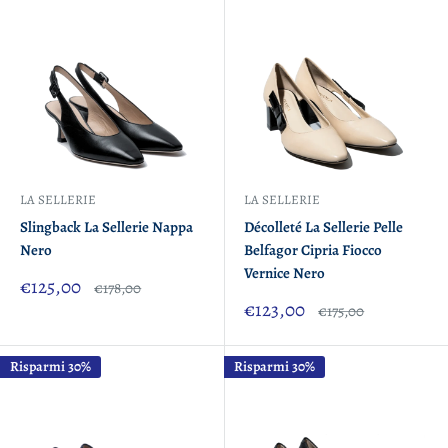
LA SELLERIE
LA SELLERIE
Slingback La Sellerie Nappa
Décolleté La Sellerie Pelle
Nero
Belfagor Cipria Fiocco
Vernice Nero
Prezzo
€125,00
Prezzo
€178,00
scontato
Prezzo
€123,00
Prezzo
€175,00
scontato
Risparmi 30%
Risparmi 30%