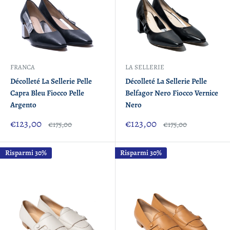
FRANCA
LA SELLERIE
Décolleté La Sellerie Pelle
Décolleté La Sellerie Pelle
Capra Bleu Fiocco Pelle
Belfagor Nero Fiocco Vernice
Argento
Nero
Prezzo
Prezzo
€123,00
€123,00
Prezzo
Prezzo
€175,00
€175,00
scontato
scontato
Risparmi 30%
Risparmi 30%