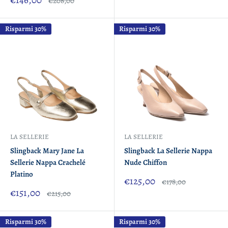
€146,00
Prezzo
€208,00
scontato
Risparmi 30%
Risparmi 30%
LA SELLERIE
LA SELLERIE
Slingback Mary Jane La
Slingback La Sellerie Nappa
Sellerie Nappa Crachelé
Nude Chiffon
Platino
Prezzo
€125,00
Prezzo
€178,00
scontato
Prezzo
€151,00
Prezzo
€215,00
scontato
Risparmi 30%
Risparmi 30%