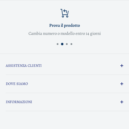
Prova il prodotto
Cambia numero o modello entro 14 giorni
ASSISTENZA CLIENTI
email:
info@calzaturesavore.com
DOVE SIAMO
whatsapp:
3513437929
Il nostro negozio è a Torino in
negozio: 011 7641332
INFORMAZIONI
Corso Alcide De Gasperi, 48, 10129
Chi Siamo
P.iva 05426650015
Condizioni di vendita
Rea TO - 708529