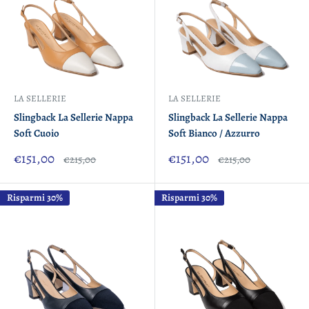
LA SELLERIE
LA SELLERIE
Slingback La Sellerie Nappa
Slingback La Sellerie Nappa
Soft Cuoio
Soft Bianco / Azzurro
Prezzo
Prezzo
€151,00
€151,00
Prezzo
Prezzo
€215,00
€215,00
scontato
scontato
Risparmi 30%
Risparmi 30%