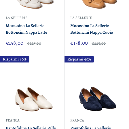
LA SELLERIE
LA SELLERIE
Mocassino La Sellerie
Mocassino La Sellerie
Bottoncini Nappa Latte
Bottoncini Nappa Cuoio
Prezzo
Prezzo
€158,00
€158,00
Prezzo
Prezzo
€225,00
€225,00
scontato
scontato
Risparmi 40%
Risparmi 40%
FRANCA
FRANCA
Pantofolina La Sellerie Pelle
Pantofolina La Sellerie