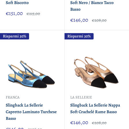
Soft Biscotto
Soft Nero / Bianco Tacco
Basso
Prezzo
€151,00
Prezzo
€215,00
scontato
Prezzo
€146,00
Prezzo
€208,00
scontato
Risparmi 30%
Risparmi 30%
FRANCA
LA SELLERIE
Slingback La Sellerie
Slingback La Sellerie Nappa
Capretto Laminato Turchese
Soft Crachelé Rame Basso
Basso
Prezzo
€146,00
Prezzo
€208,00
scontato
Prezzo