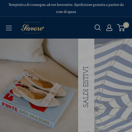
Vai
Tempistica di consegna: 48 ore lavorative. Spedizione gratuita a partire da
al
119€ di spesa
contenuto
Calzature
0
Savorè