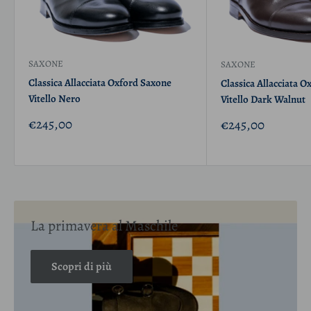
SAXONE
SAXONE
Classica Allacciata Oxford Saxone
Classica Allacciata 
Vitello Nero
Vitello Dark Walnut
Prezzo
€245,00
Prezzo
€245,00
scontato
scontato
La primavera al Maschile
Scopri di più