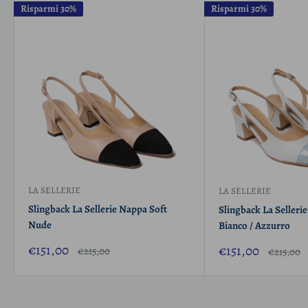
Risparmi 30%
Risparmi 30%
LA SELLERIE
LA SELLERIE
Slingback La Sellerie Nappa Soft
Slingback La Selleri
Nude
Bianco / Azzurro
Prezzo
€151,00
Prezzo
€151,00
Prezzo
€215,00
Prezzo
€215,00
scontato
scontato