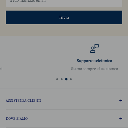
Il tuo indirizzo email
Invia
Supporto telefonico
Siamo sempre al tuo fianco
ASSISTENZA CLIENTI
email:
info@calzaturesavore.com
DOVE SIAMO
whatsapp:
3513437929