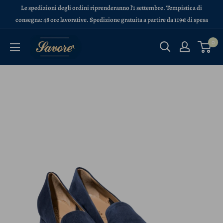
Vai
Le spedizioni degli ordini riprenderanno l'1 settembre. Tempistica di
al
consegna: 48 ore lavorative. Spedizione gratuita a partire da 119€ di spesa
contenuto
Calzature
0
Savorè