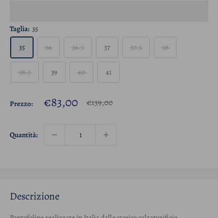
Taglia:
35
35
36
36.5
37
37.5
38
38.5
39
40
41
Prezzo
€83,00
Prezzo
€139,00
Prezzo:
scontato
Quantità:
Descrizione
Pantofoline realizzate in Italia dallo storico calzaturificio