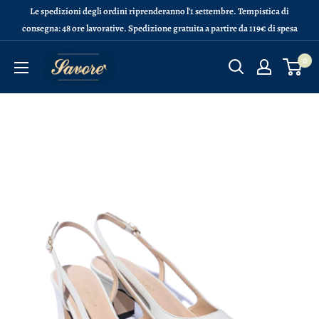
Vai
Le spedizioni degli ordini riprenderanno l'1 settembre. Tempistica di
al
consegna: 48 ore lavorative. Spedizione gratuita a partire da 119€ di spesa
contenuto
Calzature
0
Savorè