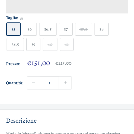
Taglia:
35
35
36
36.5
37
37.5
38
38.5
39
40
41
Prezzo
€151,00
Prezzo
€215,00
Prezzo:
scontato
Quantità:
Descrizione
Modello "chanel", chiuso in punta e aperto sul retro: un classico